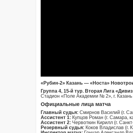
«Рубин-2» Казань — «Носта» Новотроиц
Группа 4, 15-й тур. Вторая Лига «Диви
Стадион «Поле Академии № 2», г. Казан
Официальные лица матча
Главный судья:
Смирнов Василий (г. Санк
Ассистент 1:
Купцов Роман (г. Самара, ка
Ассистент 2:
Червоткин Кирилл (г. Санкт-
Резервный судья:
Коков Владислав (г. Ка
Инспектор матча:
Гончар Александр Вла