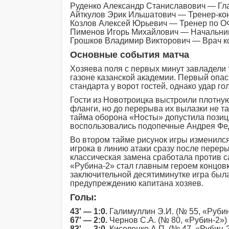
Руденко Александр Станиславович — Гл
Айткулов Эрик Ильшатович — Тренер-ко
Козлов Алексей Юрьевич — Тренер по 
Пименов Игорь Михайлович — Начальни
Грошков Владимир Викторович — Врач 
Основные события матча
Хозяева поля с первых минут завладели
газоне казанской академии. Первый опа
стандарта у ворот гостей, однако удар 
Гости из Новотроицка выстроили плотную
фланги, но до перерыва их вылазки не та
тайма оборона «Носты» допустила позиц
воспользовались подопечные Андрея Фе
Во втором тайме рисунок игры изменилс
игрока в линию атаки сразу после переры
классическая замена сработала против 
«Рубина-2» стал главным героем концовк
заключительной десятиминутке игра была
предупреждению капитана хозяев.
Голы:
43' — 1:0.
Галимуллин Э.И. (№ 55, «Руби
67' — 2:0.
Чернов С.А. (№ 80, «Рубин-2»
83' — 3:0.
Киселенко А.П. (№ 47, «Рубин-