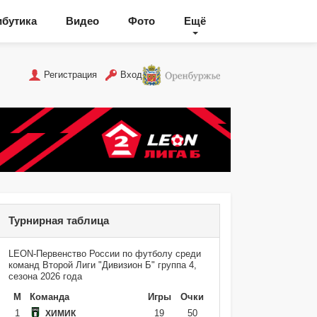
ибутика
Видео
Фото
Ещё
Регистрация
Вход
Турнирная таблица
LEON-Первенство России по футболу среди
команд Второй Лиги "Дивизион Б" группа 4,
сезона 2026 года
М
Команда
Игры
Очки
1
19
50
ХИМИК