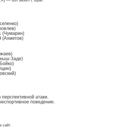
гол забит с игры.
селенко)
ковлев)
1 (Чумарин)
9 (Ахметов)
мжаев)
ахыш-Заде)
(Бойко)
ущин)
овский)
 перспективной атаки.
 неспортивное поведение.
 сайт.