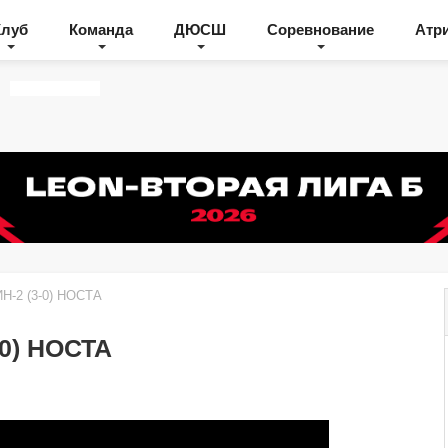
Клуб
Команда
ДЮСШ
Соревнование
Атр
Н-2 (3-0) НОСТА
-0) НОСТА