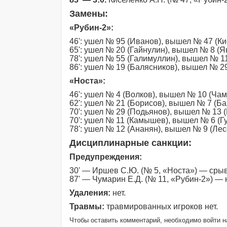
Замены:
«Рубин-2»:
46': ушел № 95 (Иванов), вышел № 47 (Ки
65': ушел № 20 (Гайнулин), вышел № 8 (Я
78': ушел № 55 (Галимуллин), вышел № 1
86': ушел № 19 (Балясников), вышел № 2
«Носта»:
46': ушел № 4 (Волков), вышел № 10 (Ча
62': ушел № 21 (Борисов), вышел № 7 (Б
70': ушел № 29 (Подьянов), вышел № 13 
70': ушел № 11 (Камышев), вышел № 6 (Г
78': ушел № 12 (Ананян), вышел № 9 (Лес
Дисциплинарные санкции:
Предупреждения:
30' — Иршев С.Ю. (№ 5, «Носта») — срыв
87' — Чумарин Е.Д. (№ 11, «Рубин-2») —
Удаления:
нет.
Травмы:
травмированных игроков нет.
Чтобы оставить комментарий, необходимо войти на