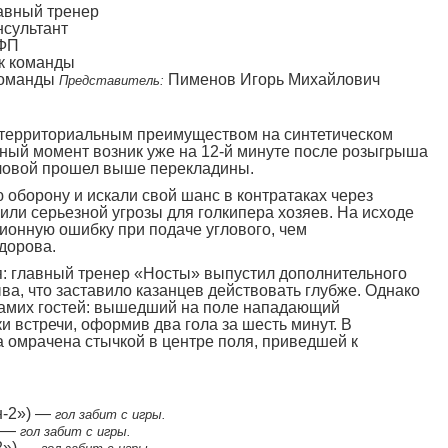
авный тренер
нсультант
ОФП
к команды
команды
Пименов Игорь Михайлович
Представитель:
 территориальным преимуществом на синтетическом
сный момент возник уже на 12-й минуте после розыгрыша
головой прошел выше перекладины.
 оборону и искали свой шанс в контратаках через
или серьезной угрозы для голкипера хозяев. На исходе
ионную ошибку при подаче углового, чем
дорова.
я: главный тренер «Носты» выпустил дополнительного
ва, что заставило казанцев действовать глубже. Однако
самих гостей: вышедший на поле нападающий
и встречи, оформив два гола за шесть минут. В
 омрачена стычкой в центре поля, приведшей к
н-2») —
гол забит с игры.
) —
гол забит с игры.
2») —