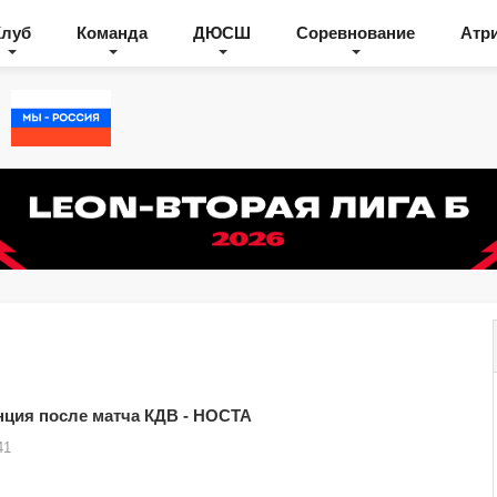
Клуб
Команда
ДЮСШ
Соревнование
Атр
ция после матча КДВ - НОСТА
41