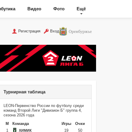
ибутика
Видео
Фото
Ещё
Регистрация
Вход
Турнирная таблица
LEON-Первенство России по футболу среди
команд Второй Лиги "Дивизион Б" группа 4,
сезона 2026 года
М
Команда
Игры
Очки
1
19
50
ХИМИК