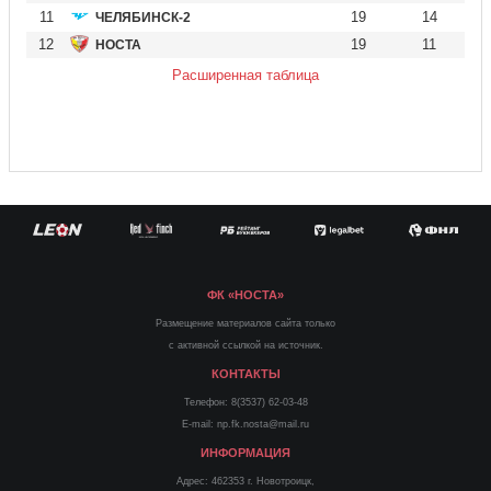
11
19
14
ЧЕЛЯБИНСК-2
12
19
11
НОСТА
Расширенная таблица
ФК «НОСТА»
Размещение материалов сайта только
с активной ссылкой на источник.
КОНТАКТЫ
Телефон: 8(3537) 62-03-48
E-mail: np.fk.nosta@mail.ru
ИНФОРМАЦИЯ
Адрес: 462353 г. Новотроицк,