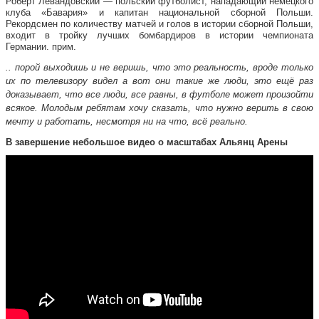
Роберт Левандовский — польский футболист, нападающий немецкого
клуба «Бавария» и капитан национальной сборной Польши.
Рекордсмен по количеству матчей и голов в истории сборной Польши,
входит в тройку лучших бомбардиров в истории чемпионата
Германии. прим.
.. порой выходишь и не веришь, что это реальность, вроде только
их по телевизору видел а вот они такие же люди, это ещё раз
доказывает, что все люди, все равны, в футболе может произойти
всякое. Молодым ребятам хочу сказать, что нужно верить в свою
мечту и работать, несмотря ни на что, всё реально.
В завершение небольшое видео о масштабах Альянц Арены