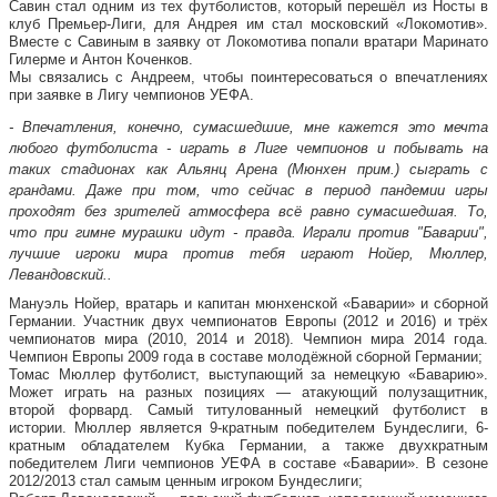
Савин стал одним из тех футболистов, который перешёл из Носты в
клуб Премьер-Лиги, для Андрея им стал московский «Локомотив».
Вместе с Савиным в заявку от Локомотива попали вратари Маринато
Гилерме и Антон Коченков.
Мы связались с Андреем, чтобы поинтересоваться о впечатлениях
при заявке в Лигу чемпионов УЕФА.
- Впечатления, конечно, сумасшедшие, мне кажется это мечта
любого футболиста - играть в Лиге чемпионов и побывать на
таких стадионах как Альянц Арена (Мюнхен прим.) сыграть с
грандами. Даже при том, что сейчас в период пандемии игры
проходят без зрителей атмосфера всё равно сумасшедшая. То,
что при гимне мурашки идут - правда. Играли против "Баварии",
лучшие игроки мира против тебя играют Нойер, Мюллер,
Левандовский..
Мануэль Нойер, вратарь и капитан мюнхенской «Баварии» и сборной
Германии. Участник двух чемпионатов Европы (2012 и 2016) и трёх
чемпионатов мира (2010, 2014 и 2018). Чемпион мира 2014 года.
Чемпион Европы 2009 года в составе молодёжной сборной Германии;
Томас Мюллер футболист, выступающий за немецкую «Баварию».
Может играть на разных позициях — атакующий полузащитник,
второй форвард. Самый титулованный немецкий футболист в
истории. Мюллер является 9-кратным победителем Бундеслиги, 6-
кратным обладателем Кубка Германии, а также двухкратным
победителем Лиги чемпионов УЕФА в составе «Баварии». В сезоне
2012/2013 стал самым ценным игроком Бундеслиги;