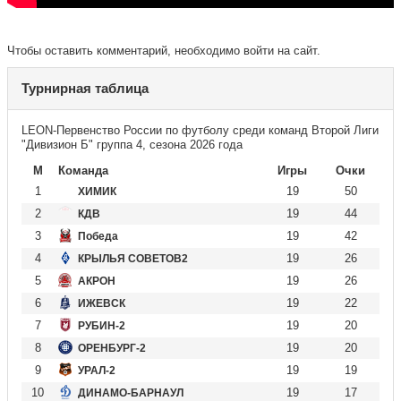
Чтобы оставить комментарий, необходимо войти на сайт.
Турнирная таблица
LEON-Первенство России по футболу среди команд Второй Лиги
"Дивизион Б" группа 4, сезона 2026 года
М
Команда
Игры
Очки
1
19
50
ХИМИК
2
19
44
КДВ
3
19
42
Победа
4
19
26
КРЫЛЬЯ СОВЕТОВ2
5
19
26
АКРОН
6
19
22
ИЖЕВСК
7
19
20
РУБИН-2
8
19
20
ОРЕНБУРГ-2
9
19
19
УРАЛ-2
10
19
17
ДИНАМО-БАРНАУЛ